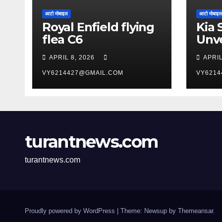
आटो मोबाइल
आटो मोबाइल
Royal Enfield flying
Kia 
flea C6
Unve
York
APRIL 8, 2026
APRIL
Aut
VY6214427@GMAIL.COM
VY6214
turantnews.com
turantnews.com
Proudly powered by WordPress
|
Theme: Newsup by
Themeansar
.