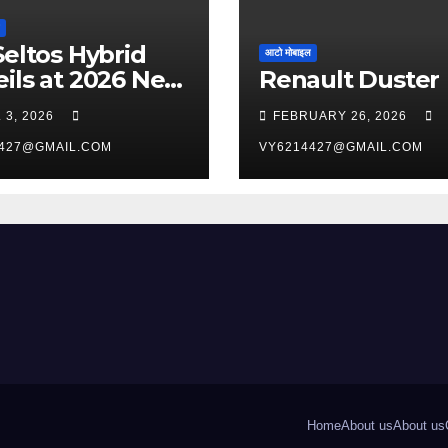
Seltos Hybrid
आटो मोबाइल
ils at 2026 New
Renault Duster
 International
 3, 2026
FEBRUARY 26, 2026
o Show
427@GMAIL.COM
VY6214427@GMAIL.COM
Home
About us
About us