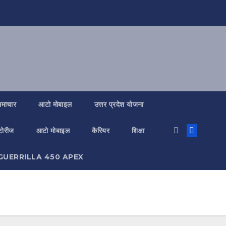
 समाचार
आटो मोबाइल
उत्तर प्रदेश योजना
्टोरीज
आटो मोबाइल
कैरियर
शिक्षा
GUERRILLA 450 APEX