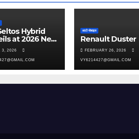
Seltos Hybrid
आटो मोबाइल
ils at 2026 New
Renault Duster
 International
 3, 2026
FEBRUARY 26, 2026
o Show
427@GMAIL.COM
VY6214427@GMAIL.COM