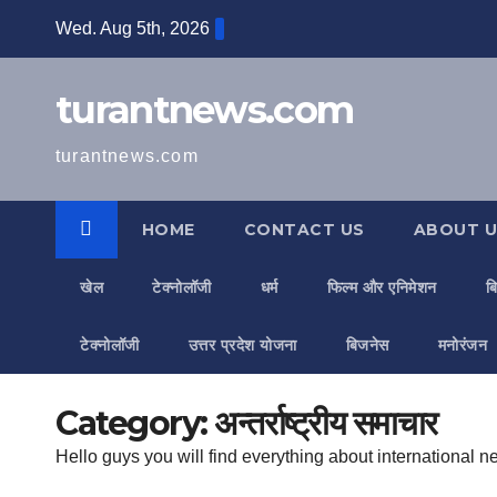
Skip
Wed. Aug 5th, 2026
to
content
turantnews.com
turantnews.com
HOME
CONTACT US
ABOUT U
खेल
टेक्नोलॉजी
धर्म
फिल्म और एनिमेशन
ब
टेक्नोलॉजी
उत्तर प्रदेश योजना
बिजनेस
मनोरंजन
Category:
अन्तर्राष्ट्रीय समाचार
Hello guys you will find everything about international 