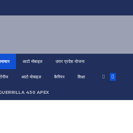
 समाचार
आटो मोबाइल
उत्तर प्रदेश योजना
्टोरीज
आटो मोबाइल
कैरियर
शिक्षा
GUERRILLA 450 APEX