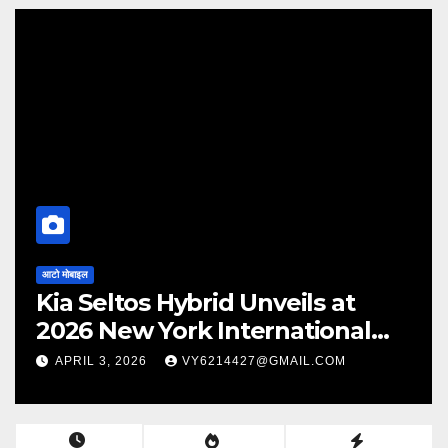
 at
आटो मोबाइल
onal
Renault Duster
COM
FEBRUARY 26, 2026
VY6214427@GMAIL