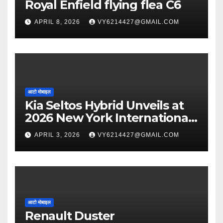
Royal Enfield flying flea C6
APRIL 8, 2026
VY6214427@GMAIL.COM
आटो मोबाइल
Kia Seltos Hybrid Unveils at
2026 New York International
Auto Show
APRIL 3, 2026
VY6214427@GMAIL.COM
आटो मोबाइल
Renault Duster