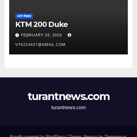
आटो मोबाइल
KTM 200 Duke
FEBRUARY 26, 2026
VY6214427@GMAIL.COM
turantnews.com
turantnews.com
Proudly powered by WordPress
|
Theme: Newsup by
Themeansar
.