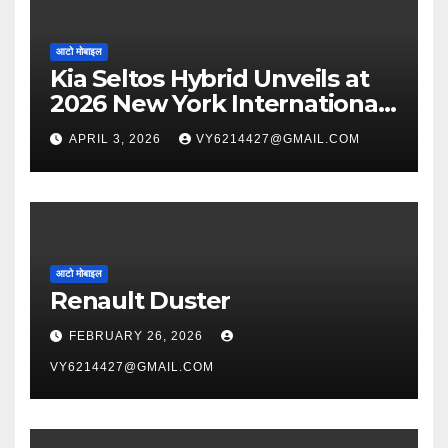
आटो मोबाइल
Kia Seltos Hybrid Unveils at
2026 New York International
Auto Show
APRIL 3, 2026
VY6214427@GMAIL.COM
आटो मोबाइल
Renault Duster
FEBRUARY 26, 2026
VY6214427@GMAIL.COM