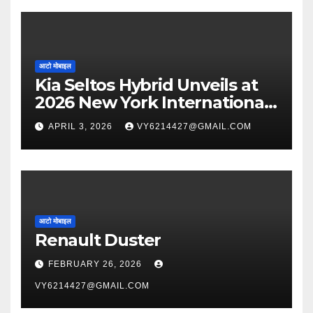
आटो मोबाइल
Kia Seltos Hybrid Unveils at
2026 New York International
Auto Show
APRIL 3, 2026
VY6214427@GMAIL.COM
आटो मोबाइल
Renault Duster
FEBRUARY 26, 2026
VY6214427@GMAIL.COM