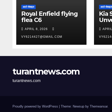
आटो मोबाइल
आटो मोबाइल
Royal Enfield flying
Kia 
flea C6
Unve
York
APRIL 8, 2026
APRIL
Aut
VY6214427@GMAIL.COM
VY6214
turantnews.com
turantnews.com
Proudly powered by WordPress
|
Theme: Newsup by
Themeansar
.