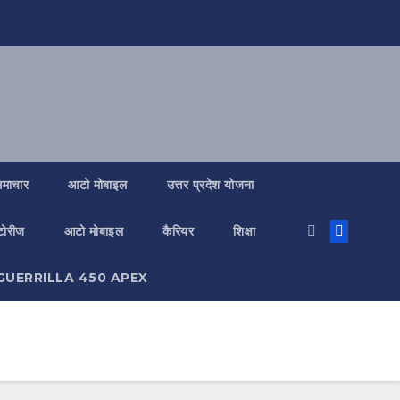
 समाचार
आटो मोबाइल
उत्तर प्रदेश योजना
्टोरीज
आटो मोबाइल
कैरियर
शिक्षा
GUERRILLA 450 APEX