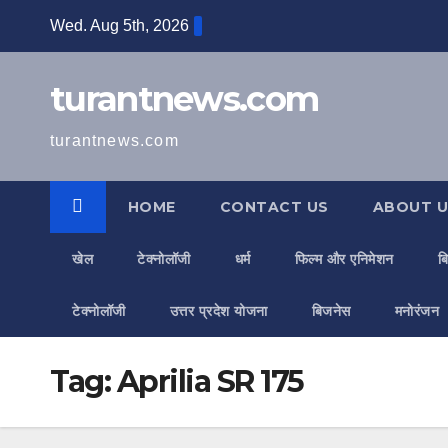
Skip
Wed. Aug 5th, 2026
to
content
turantnews.com
turantnews.com
HOME
CONTACT US
ABOUT U
खेल
टेक्नोलॉजी
धर्म
फिल्म और एनिमेशन
ब
टेक्नोलॉजी
उत्तर प्रदेश योजना
बिजनेस
मनोरंजन
Tag:
Aprilia SR 175