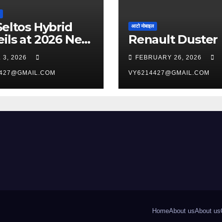
Seltos Hybrid
आटो मोबाइल
ils at 2026 New
Renault Duster
 International
 3, 2026
FEBRUARY 26, 2026
o Show
427@GMAIL.COM
VY6214427@GMAIL.COM
Home
About us
About us