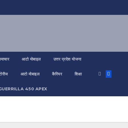
 समाचार
आटो मोबाइल
उत्तर प्रदेश योजना
्टोरीज
आटो मोबाइल
कैरियर
शिक्षा
GUERRILLA 450 APEX