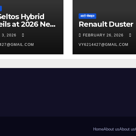
Seltos Hybrid
आटो मोबाइल
ils at 2026 New
Renault Duster
 International
 3, 2026
FEBRUARY 26, 2026
o Show
427@GMAIL.COM
VY6214427@GMAIL.COM
Home
About us
About us