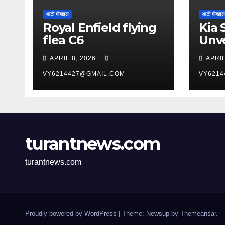
आटो मोबाइल
आटो मोबाइल
Royal Enfield flying
Kia 
flea C6
Unve
York
APRIL 8, 2026
APRIL
Aut
VY6214427@GMAIL.COM
VY6214
turantnews.com
turantnews.com
Proudly powered by WordPress
|
Theme: Newsup by
Themeansar
.