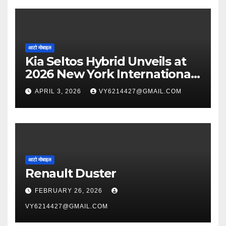
आटो मोबाइल
Kia Seltos Hybrid Unveils at
2026 New York International
Auto Show
APRIL 3, 2026
VY6214427@GMAIL.COM
आटो मोबाइल
Renault Duster
FEBRUARY 26, 2026
VY6214427@GMAIL.COM