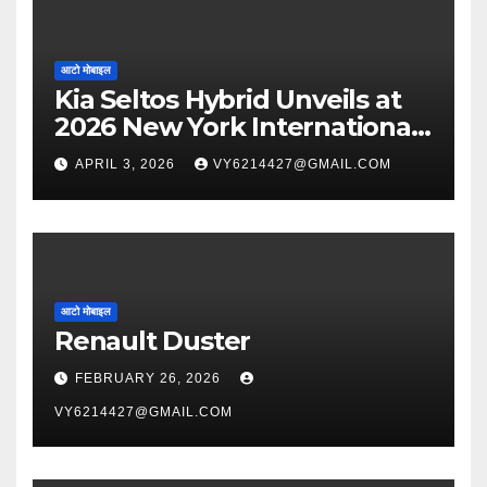
आटो मोबाइल
Kia Seltos Hybrid Unveils at
2026 New York International
Auto Show
APRIL 3, 2026
VY6214427@GMAIL.COM
आटो मोबाइल
Renault Duster
FEBRUARY 26, 2026
VY6214427@GMAIL.COM