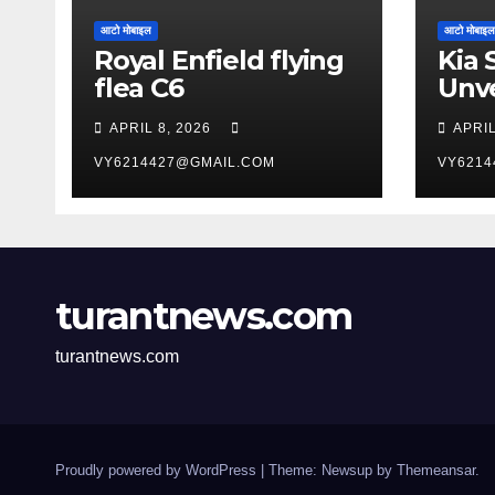
आटो मोबाइल
आटो मोबाइल
Royal Enfield flying
Kia 
flea C6
Unve
York
APRIL 8, 2026
APRIL
Aut
VY6214427@GMAIL.COM
VY6214
turantnews.com
turantnews.com
Proudly powered by WordPress
|
Theme: Newsup by
Themeansar
.