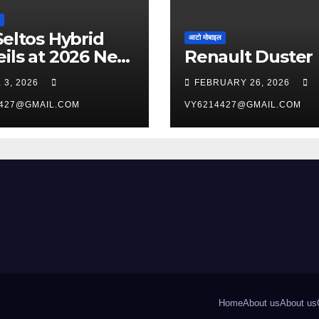
Seltos Hybrid
आटो मोबाइल
ils at 2026 New
Renault Duster
 International
 3, 2026
FEBRUARY 26, 2026
o Show
427@GMAIL.COM
VY6214427@GMAIL.COM
Home
About us
About us