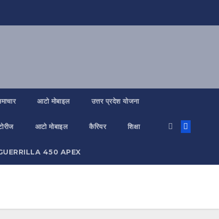
 समाचार
आटो मोबाइल
उत्तर प्रदेश योजना
्टोरीज
आटो मोबाइल
कैरियर
शिक्षा
GUERRILLA 450 APEX