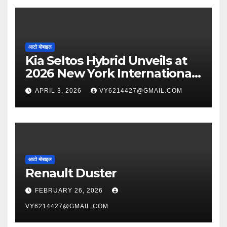
आटो मोबाइल
Kia Seltos Hybrid Unveils at
2026 New York International
Auto Show
APRIL 3, 2026
VY6214427@GMAIL.COM
आटो मोबाइल
Renault Duster
FEBRUARY 26, 2026
VY6214427@GMAIL.COM