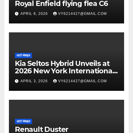
Royal Enfield flying flea C6
APRIL 8, 2026
VY6214427@GMAIL.COM
आटो मोबाइल
Kia Seltos Hybrid Unveils at
2026 New York International
Auto Show
APRIL 3, 2026
VY6214427@GMAIL.COM
आटो मोबाइल
Renault Duster