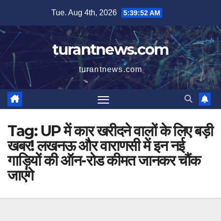
Skip
Tue. Aug 4th, 2026
5:39:52 AM
to
content
turantnews.com
turantnews.com
Tag:
UP में कार खरीदने वालों के लिए बड़ी
खबर! लखनऊ और वाराणसी में इन नई
गाड़ियों की ऑन-रोड कीमत जानकर चौंक
जाएंगे