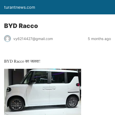
turantnews.com
BYD Racco
vy6214427@gmail.com
5 months ago
BYD Racco का जलवा!